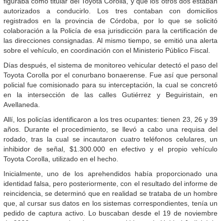
figuraba como titular del Toyota Corolla, y que los otros dos estaban
autorizados a conducirlo. Los tres contaban con domicilios
registrados en la provincia de Córdoba, por lo que se solicitó
colaboración a la Policía de esa jurisdicción para la certificación de
las direcciones consignadas. Al mismo tiempo, se emitió una alerta
sobre el vehículo, en coordinación con el Ministerio Público Fiscal.
Días después, el sistema de monitoreo vehicular detectó el paso del
Toyota Corolla por el conurbano bonaerense. Fue así que personal
policial fue comisionado para su interceptación, la cual se concretó
en la intersección de las calles Gutiérrez y Beguiristain, en
Avellaneda.
Allí, los policías identificaron a los tres ocupantes: tienen 23, 26 y 39
años. Durante el procedimiento, se llevó a cabo una requisa del
rodado, tras la cual se incautaron cuatro teléfonos celulares, un
inhibidor de señal, $1.300.000 en efectivo y el propio vehículo
Toyota Corolla, utilizado en el hecho.
Inicialmente, uno de los aprehendidos había proporcionado una
identidad falsa, pero posteriormente, con el resultado del informe de
reincidencia, se determinó que en realidad se trataba de un hombre
que, al cursar sus datos en los sistemas correspondientes, tenía un
pedido de captura activo. Lo buscaban desde el 19 de noviembre