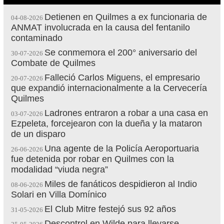
Detienen en Quilmes a ex funcionaria de
04-08-2026
ANMAT involucrada en la causa del fentanilo
contaminado
Se conmemora el 200° aniversario del
30-07-2026
Combate de Quilmes
Falleció Carlos Miguens, el empresario
20-07-2026
que expandió internacionalmente a la Cervecería
Quilmes
Ladrones entraron a robar a una casa en
03-07-2026
Ezpeleta, forcejearon con la dueña y la mataron
de un disparo
Una agente de la Policía Aeroportuaria
26-06-2026
fue detenida por robar en Quilmes con la
modalidad “viuda negra”
Miles de fanáticos despidieron al Indio
08-06-2026
Solari en Villa Domínico
El Club Mitre festejó sus 92 años
31-05-2026
Descontrol en Wilde para llevarse