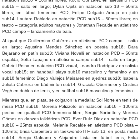
sub15 – salto en largo; Dylan Opitz en natación sub 18 – 50mts
libres; en fútbol femenino PCD; Felipe Delgado Araujo en judo
sub14; Lautaro Robledo en natación PCD sub16 – 50mts libres; en
teatro – categoría adultos mayores y Jonathan Recalde en atletismo
PCD campo – lanzamiento de bala.
Al igual que Guillermina Gutiérrez en atletismo PCD campo – salto
en largo; Agustina Mendes Sánchez en poesía sub18; Dara
Bejarano en patín sub13; Viviana Novelli en natación PCD – 50mts
espalda; Sofía Lapajne en atletismo campo sub14 – salto en largo;
Gabriel Reina en natación PCD visual; Leandro Rodríguez en solista
vocal sub15; en handball playa sub16 masculino y femenino y en
sub18 femenino; Diego Vallejos Maisares en ajedrez sub18; Isabella
Julieta Cabrera en bádminton sub14; Graciela Obermeier y Cristina
Vegh en dobles de tenis; y en softbol sub16 masculino y femenino.
Mientras que, en plata, se colgaron la medalla: Sol Norte en tenis de
mesa PCD sub18; Morena Polizzoto en natación sub18 – 100mts
pecho; en goalball PCD femenino libre; Sergio Sorbetto y Morena
Gómez en danzas folklóricas PCD; Ever Ruíz Díaz en natación PCD
sub16 – 25mts espalda; Melanie Recalde en atletismo PCD pista –
100mts; Brisa Carpintero en taekwondo ITF sub 13; en posta mixta
sub14; Sergio Galeano y Alejandro Lista en fútbol tenis; Erika