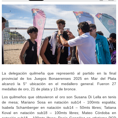
La delegación quilmeña que representó al partido en la final
provincial de los Juegos Bonaerenses 2025 en Mar del Plata
alcanzó la 5° ubicación en el medallero general. Fueron 27
medallas de oro, 21 de plata y 13 de bronce.
Los quilmeños que obtuvieron el oro son Susana Di Lella en tenis
de mesa; Mariano Sosa en natación sub14 - 100mts espalda;
Isabela Schamberger en natación sub14 – 50mts libres; Tatiana
Koval en natación sub18 – 100mts libres; Mateo Córdoba en
natación sub18 – 100mts libres; Rocío González en atletismo PCD