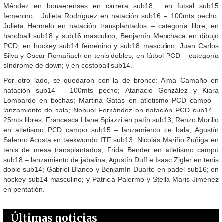
Méndez en bonaerenses en carrera sub18; en futsal sub15
femenino; Julieta Rodríguez en natación sub16 – 100mts pecho;
Julieta Hermelo en natación transplantados – categoría libre; en
handball sub18 y sub16 masculino; Benjamín Menchaca en dibujo
PCD; en hockey sub14 femenino y sub18 masculino; Juan Carlos
Silva y Oscar Romañach en tenis dobles; en fútbol PCD – categoría
síndrome de down; y en cestoball sub14.
Por otro lado, se quedaron con la de bronce: Alma Camaño en
natación sub14 – 100mts pecho; Atanacio González y Kiara
Lombardo en bochas; Martina Gatas en atletismo PCD campo –
lanzamiento de bala; Nehuel Fernández en natación PCD sub14 –
25mts libres; Francesca Llane Spiazzi en patín sub13; Renzo Morillo
en atletismo PCD campo sub15 – lanzamiento de bala; Agustín
Salerno Acosta en taekwondo ITF sub13; Nicolás Mariño Zuñiga en
tenis de mesa transplantados; Frida Bender en atletismo campo
sub18 – lanzamiento de jabalina; Agustín Duff e Isaac Zigler en tenis
doble sub14; Gabriel Blanco y Benjamín Duarte en padel sub16; en
hockey sub14 masculino; y Patricia Palermo y Stella Maris Jiménez
en pentatlón.
Últimas noticias