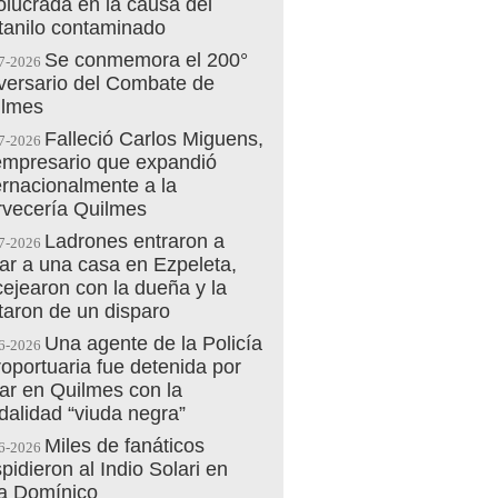
olucrada en la causa del
tanilo contaminado
Se conmemora el 200°
7-2026
versario del Combate de
ilmes
Falleció Carlos Miguens,
7-2026
empresario que expandió
ernacionalmente a la
vecería Quilmes
Ladrones entraron a
7-2026
ar a una casa en Ezpeleta,
cejearon con la dueña y la
aron de un disparo
Una agente de la Policía
6-2026
oportuaria fue detenida por
ar en Quilmes con la
alidad “viuda negra”
Miles de fanáticos
6-2026
pidieron al Indio Solari en
la Domínico