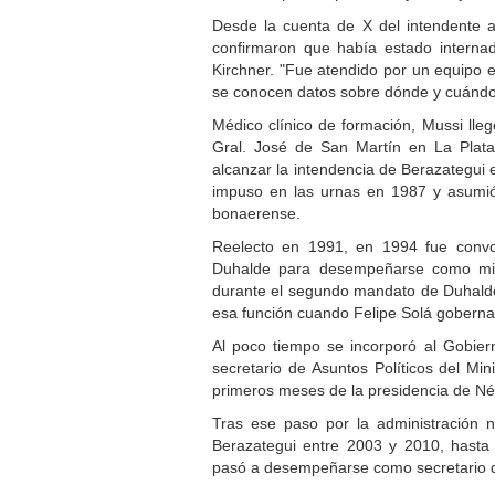
Desde la cuenta de X del intendente an
confirmaron que había estado internad
Kirchner. "Fue atendido por un equipo e
se conocen datos sobre dónde y cuándo
Médico clínico de formación, Mussi lleg
Gral. José de San Martín en La Plata.
alcanzar la intendencia de Berazategui 
impuso en las urnas en 1987 y asumió
bonaerense.
Reelecto en 1991, en 1994 fue conv
Duhalde para desempeñarse como mini
durante el segundo mandato de Duhalde
esa función cuando Felipe Solá gobernab
Al poco tiempo se incorporó al Gobie
secretario de Asuntos Políticos del Mini
primeros meses de la presidencia de Nés
Tras ese paso por la administración n
Berazategui entre 2003 y 2010, hasta 
pasó a desempeñarse como secretario de 