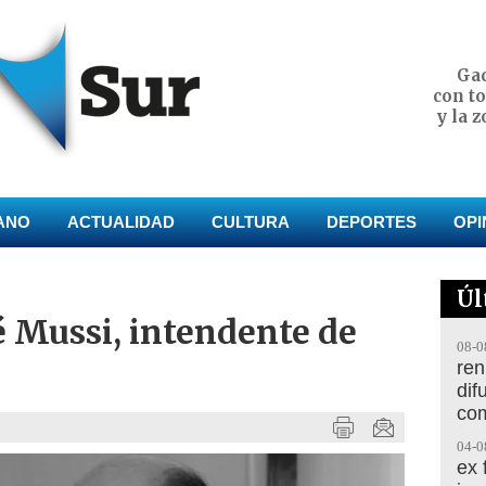
Gac
con t
y la 
ANO
ACTUALIDAD
CULTURA
DEPORTES
OPI
Úl
é Mussi, intendente de
08-0
ren
dif
co
04-0
ex 