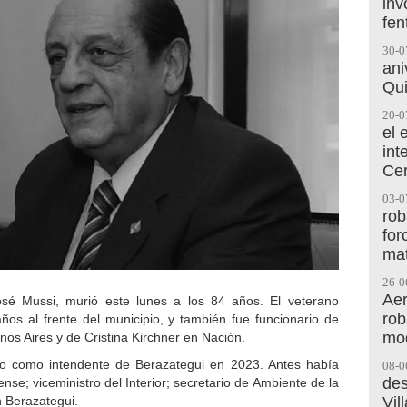
inv
fen
30-0
ani
Qu
20-0
el 
int
Cer
03-0
rob
for
mat
26-0
Aer
osé Mussi, murió este lunes a los 84 años. El veterano
rob
ños al frente del municipio, y también fue funcionario de
mod
os Aires y de Cristina Kirchner en Nación.
o como intendente de Berazategui en 2023. Antes había
08-0
des
se; viceministro del Interior; secretario de Ambiente de la
Vil
n Berazategui.