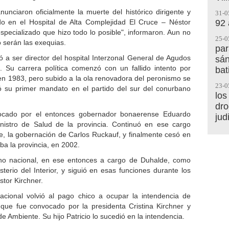
unciaron oficialmente la muerte del histórico dirigente y
31-0
92
o en el Hospital de Alta Complejidad El Cruce – Néstor
specializado que hizo todo lo posible", informaron. Aun no
25-0
 serán las exequias.
par
ó a ser director del hospital Interzonal General de Agudos
sán
 Su carrera política comenzó con un fallido intento por
bat
en 1983, pero subido a la ola renovadora del peronismo se
23-0
 su primer mandato en el partido del sur del conurbano
los
dro
ocado por el entonces gobernador bonaerense Eduardo
jud
stro de Salud de la provincia. Continuó en ese cargo
, la gobernación de Carlos Ruckauf, y finalmente cesó en
a la provincia, en 2002.
rno nacional, en ese entonces a cargo de Duhalde, como
sterio del Interior, y siguió en esas funciones durante los
tor Kirchner.
acional volvió al pago chico a ocupar la intendencia de
que fue convocado por la presidenta Cristina Kirchner y
Ambiente. Su hijo Patricio lo sucedió en la intendencia.