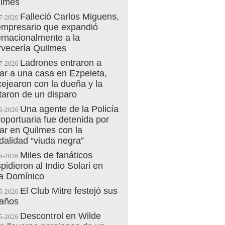
ilmes
Falleció Carlos Miguens,
7-2026
empresario que expandió
ernacionalmente a la
vecería Quilmes
Ladrones entraron a
7-2026
ar a una casa en Ezpeleta,
cejearon con la dueña y la
aron de un disparo
Una agente de la Policía
6-2026
oportuaria fue detenida por
ar en Quilmes con la
alidad “viuda negra”
Miles de fanáticos
6-2026
pidieron al Indio Solari en
la Domínico
El Club Mitre festejó sus
5-2026
 años
Descontrol en Wilde
5-2026