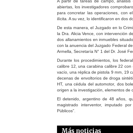
A partir de tareas de campo, análisis 
abiertas, los investigadores comproba
para concretar las operaciones, con el
ilícita. A su vez, lo identificaron en do
De esta manera, el Juzgado en lo Crimi
la Dra. Alicia Vence, con intervención 
dos allanamientos en inmuebles situado
con la anuencia del Juzgado Federal de 
Armella, Secretaría N° 1 del Dr. José Fe
Durante los procedimientos, los feder
calibre 12, una carabina calibre 22 co
vacío, una réplica de pistola 9 mm, 19 
decenas de envoltorios de droga sintéti
HT, una cédula del automotor, dos bol
origen a la investigación, elementos de 
El detenido, argentino de 48 años, qu
magistrado interventor, imputado por
Públicos”.
Más noticias