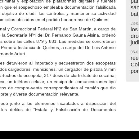
par
criminal y explotación de plataformas digitales y fuentes
sán
ron que el sospechoso empleaba documentación falsificada
bat
 objetivo de eludir los controles y mantener su actividad
s domicilios ubicados en el partido bonaerense de Quilmes.
23-0
los
nal y Correccional Federal N°2 de San Martín, a cargo de
de la Secretaría Nº4 del Dr. Fernando Gauna Alsina, ordenó
dro
s sobre las calles 879 y 881. Las medidas se concretaron
jud
Primera Instancia de Quilmes, a cargo del Dr. Luis Antonio
05-0
rnando Arturi.
ree
ales detuvieron al imputado y secuestraron dos escopetas
Col
n dos cargadores, municiones, un cargador de pistola 9 mm
por
cartuchos de escopeta, 317 dosis de clorhidrato de cocaína,
ca, un teléfono celular, un equipo de comunicaciones tipo
etos de compra-venta correspondientes al camión que dio
corte y diversa documentación relevante.
edó junto a los elementos incautados a disposición del
 los delitos de “Estafa y Falsificación de Documentos