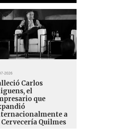
07-2026
lleció Carlos
iguens, el
mpresario que
xpandió
nternacionalmente a
a Cervecería Quilmes