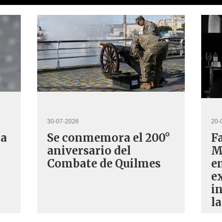
30-07-2026
20-
 a
Se conmemora el 200°
Fa
aniversario del
M
Combate de Quilmes
e
e
i
l