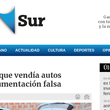
Gac
con t
y la 
ANO
ACTUALIDAD
CULTURA
DEPORTES
OPI
Úl
que vendía autos
04-0
umentación falsa
ex 
inv
fen
30-0
ani