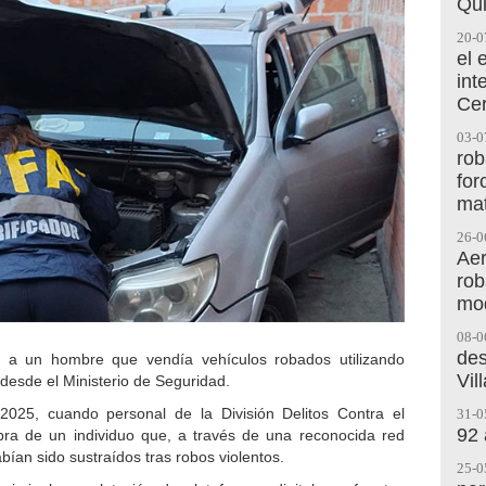
Qu
20-0
el 
int
Cer
03-0
rob
for
mat
26-0
Aer
rob
mod
08-0
des
s a un hombre que vendía vehículos robados utilizando
Vil
desde el Ministerio de Seguridad.
e 2025, cuando personal de la División Delitos Contra el
31-0
92
ra de un individuo que, a través de una reconocida red
bían sido sustraídos tras robos violentos.
25-0