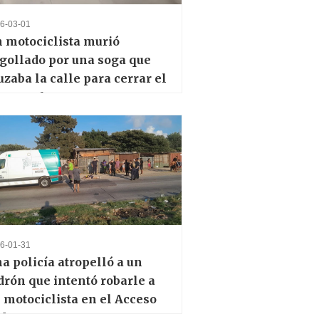
6-03-01
 motociclista murió
gollado por una soga que
uzaba la calle para cerrar el
so por las murgas
6-01-31
a policía atropelló a un
drón que intentó robarle a
 motociclista en el Acceso
deste