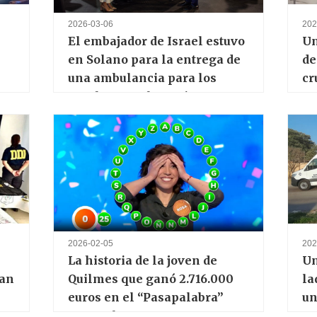
2026-03-06
202
El embajador de Israel estuvo
Un
en Solano para la entrega de
de
una ambulancia para los
cr
Bomberos Voluntarios
pa
2026-02-05
202
La historia de la joven de
Un
ban
Quilmes que ganó 2.716.000
la
euros en el “Pasapalabra”
un
español
Su