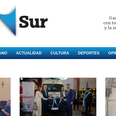
Gac
con t
y la 
ANO
ACTUALIDAD
CULTURA
DEPORTES
OPI