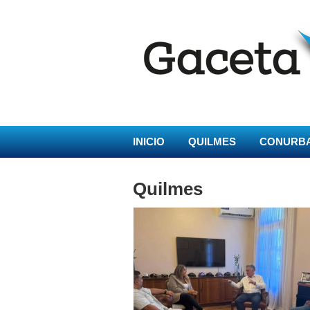
INICIO
QUILMES
CONURB
Quilmes