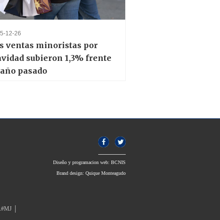
5-12-26
s ventas minoristas por
vidad subieron 1,3% frente
 año pasado
Diseño y programacion web:
BCNIS
Brand design:
Quique Monteagudo
DA#MJ │