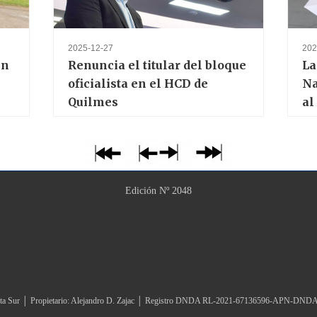
2025-12-27
202
en
Renuncia el titular del bloque
La
oficialista en el HCD de
Na
Quilmes
al
Edición Nº 2048
ta Sur │ Propietario: Alejandro D. Zajac │ Registro DNDA RL-2021-67136596-APN-DN