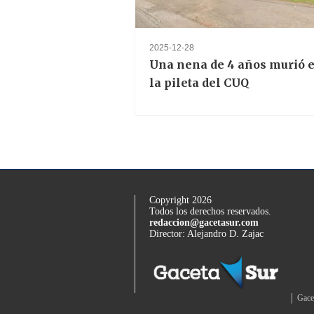
2025-12-28
Una nena de 4 años murió 
la pileta del CUQ
Copyright 2026
Todos los derechos reservados.
redaccion@gacetasur.com
Director: Alejandro D. Zajac
│ Gace